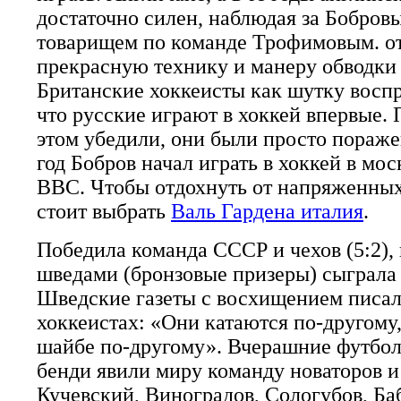
достаточно силен, наблюдая за Бобровы
товарищем по команде Трофимовым. о
прекрасную технику и манеру обводки
Британские хоккеисты как шутку воспр
что русские играют в хоккей впервые. 
этом убедили, они были просто пораже
год Бобров начал играть в хоккей в мо
ВВС. Чтобы отдохнуть от напряженных
стоит выбрать
Валь Гардена италия
.
Победила команда СССР и чехов (5:2), 
шведами (бронзовые призеры) сыграла 
Шведские газеты с восхищением писал
хоккеистах: «Они катаются по-другому
шайбе по-другому». Вчерашние футбол
бенди явили миру команду новаторов и 
Кучевский, Виноградов, Сологубов, Ба