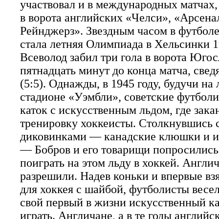
участвовал и в международных матчах,
в ворота английских «Челси», «Арсенал
Рейнджерз». Звездным часом в футболе
стала летняя Олимпиада в Хельсинки 19
Всеволод забил три гола в ворота Югос
пятнадцать минут до конца матча, свед
(5:5). Однажды, в 1945 году, будучи на
стадионе «Уэмбли», советские футболи
каток с искусственным льдом, где зака
тренировку хоккеисты. Столкнувшись с
диковинками — канадские клюшки и и
— Бобров и его товарищи попросились
поиграть на этом льду в хоккей. Англи
разрешили. Надев коньки и впервые вз
для хоккея с шайбой, футболисты весе
свой первый в жизни искусственный ка
играть. Англичане, а в те годы англий