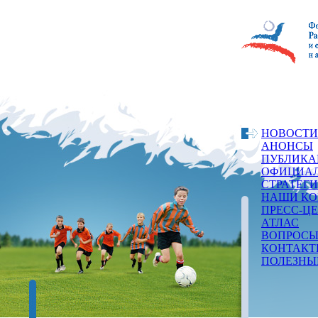
НОВОСТИ
АНОНСЫ
ПУБЛИКА
ОФИЦИАЛ
СТРАТЕГ
НАШИ КО
ПРЕСС-Ц
АТЛАС
ВОПРОСЫ
КОНТАКТ
ПОЛЕЗНЫ