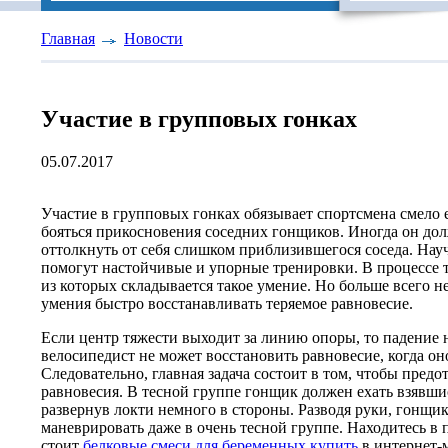
Главная
Новости
Участие в групповых гонках
05.07.2017
Участие в групповых гонках обязывает спортсмена смело е
бояться прикосновения соседних гонщиков. Иногда он до
оттолкнуть от себя слишком приблизившегося соседа. Науч
помогут настойчивые и упорные тренировки. В процессе 
из которых складывается такое умение. Но больше всего н
умения быстро восстанавливать теряемое равновесие.
Если центр тяжести выходит за линию опоры, то падение
велосипедист не может восстановить равновесие, когда он
Следовательно, главная задача состоит в том, чтобы предо
равновесия. В тесной группе гонщик должен ехать взявшис
развернув локти немного в стороны. Разводя руки, гонщи
маневрировать даже в очень тесной группе. Находитесь в
стоит
белковые смеси для беременных купить
в интернет-