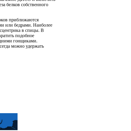
еза белков собственного
боков приближаются
ми или бедрами. Наиболее
ксцентрика в спицы. В
вратить подобное
едними гонщиками.
сегда можно удержать