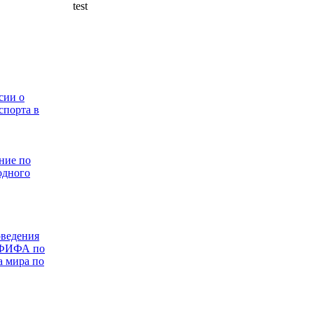
test
сии о
спорта в
ние по
одного
оведения
 ФИФА по
а мира по