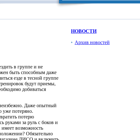
НОВОСТИ
Архив новостей
здить в группе и не
лжен быть способным даже
иться езде в тесной группе
тренировок будут приемы,
еобходимо добиваться
 неизбежно. Даже опытный
о уже потеряно.
твратить потерю
ь руками за руль с боков и
к имеет возможность
 положении? Обязательно
магазине ДИСО и включить