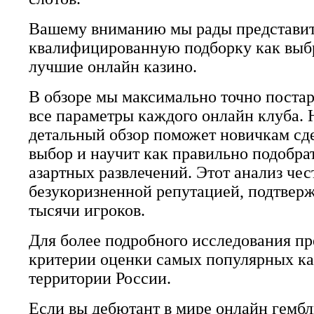
Вашему вниманию мы рады представит
квалифицированную подборку как выб
лучшие онлайн казино.
В обзоре мы максимально точно поста
все параметры каждого онлайн клуба.
детальный обзор поможет новичкам сд
выбор и научит как правильно подобра
азартных развлечений. Этот анализ чес
безукоризненной репутацией, подтвер
тысячи игроков.
Для более подробного исследования пр
критерии оценки самых популярных ка
территории России.
Если вы дебютант в мире онлайн гембли