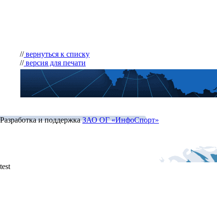
//
вернуться к списку
//
версия для печати
Разработка и поддержка
ЗАО ОГ «ИнфоСпорт»
test