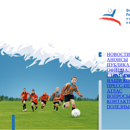
НОВОСТИ
АНОНСЫ
ПУБЛИКА
ОФИЦИАЛ
СТРАТЕГ
НАШИ КО
ПРЕСС-Ц
АТЛАС
ВОПРОСЫ
КОНТАКТ
ПОЛЕЗНЫ