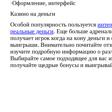
·Оформление, интерфейс
Казино на деньги
Особой популярность пользуется
интер
реальные деньги
. Еще больше адренали
получает игрок когда на кону деньги и
выигрыши. Внимательно почитайте отз
изучите подробную информацию о разл
Выбирайте самое подходящее для вас и
получайте щедрые бонусы и выигрывай