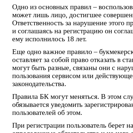
Одно из основных правил – воспользов
может лишь лицо, достигшее совершен
Ответственность за нарушение этого п
и соглашаясь на регистрацию он соглаш
ему исполнилось 18 лет.
Еще одно важное правило – букмекерск
оставляет за собой право отказать в ст
могут быть разные, связаны они с нар
пользования сервисом или действующе
законодательства.
Правила БК могут меняться. В этом сл
обязывается уведомить зарегистриров
пользователей об этом.
При регистрации пользователь берет на