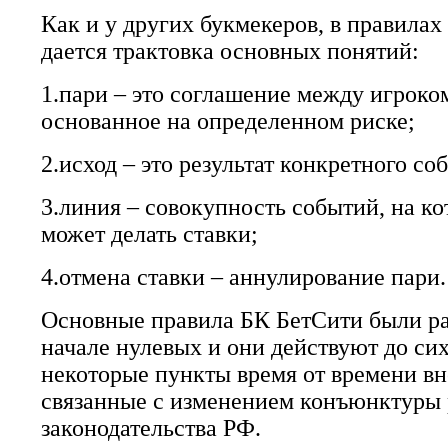
Как и у других букмекеров, в правила
дается трактовка основных понятий:
1.пари – это соглашение между игроко
основанное на определенном риске;
2.исход – это результат конкретного со
3.линия – совокупность событий, на ко
может делать ставки;
4.отмена ставки – аннулирование пари.
Основные правила БК БетСити были ра
начале нулевых и они действуют до сих
некоторые пункты время от времени вн
связанные с изменением конъюнктуры 
законодательства РФ.