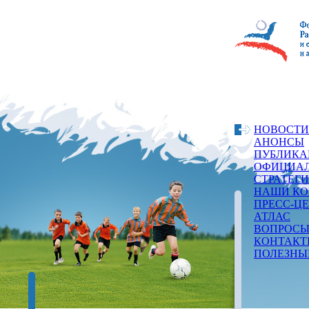
НОВОСТИ
АНОНСЫ
ПУБЛИКА
ОФИЦИАЛ
СТРАТЕГ
НАШИ КО
ПРЕСС-Ц
АТЛАС
ВОПРОСЫ
КОНТАКТ
ПОЛЕЗНЫ