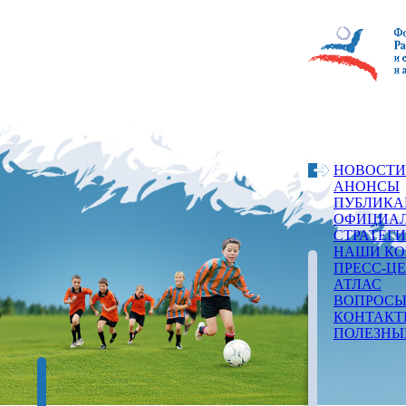
НОВОСТИ
АНОНСЫ
ПУБЛИКА
ОФИЦИАЛ
СТРАТЕГ
НАШИ КО
ПРЕСС-Ц
АТЛАС
ВОПРОСЫ
КОНТАКТ
ПОЛЕЗНЫ