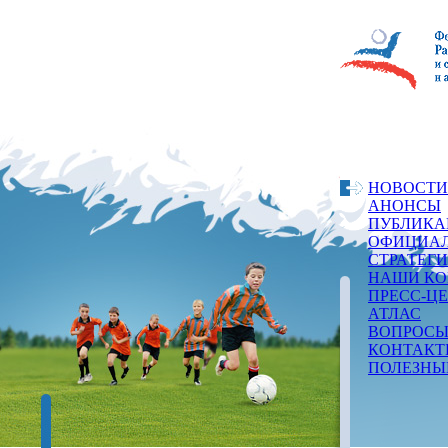
НОВОСТИ
АНОНСЫ
ПУБЛИКА
ОФИЦИАЛ
СТРАТЕГ
НАШИ КО
ПРЕСС-Ц
АТЛАС
ВОПРОСЫ
КОНТАКТ
ПОЛЕЗНЫ